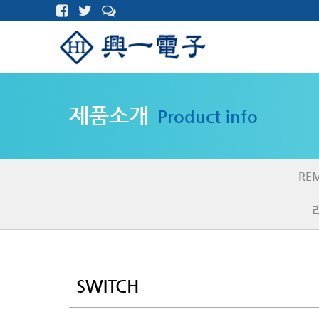
제품소개
Product info
RE
SWITCH