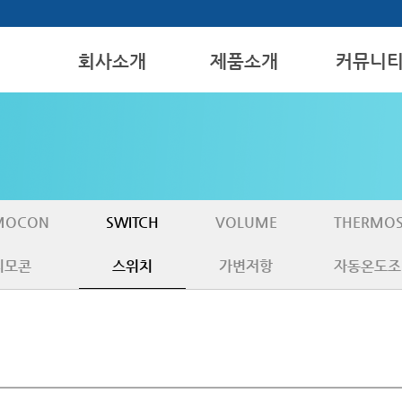
회사소개
제품소개
커뮤니
인사말
REMOCON
공지사항
위치안내
SWITCH
문의게시판
VOLUME
THERMOSTAT
MOCON
SWITCH
VOLUME
THERMOS
리모콘
스위치
가변저항
자동온도조