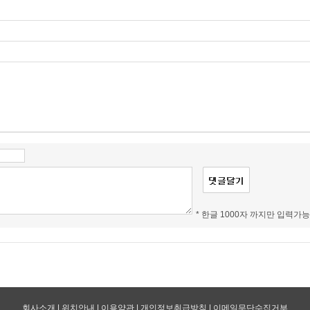
* 한글 1000자 까지만 입력가능
회사소개
|
위치안내
|
이용약관
|
개인정보취급방침
|
이메일무단수집거부