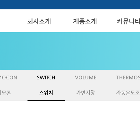
회사소개
제품소개
커뮤니
인사말
REMOCON
공지사항
위치안내
SWITCH
문의게시판
VOLUME
THERMOSTAT
MOCON
SWITCH
VOLUME
THERMOS
리모콘
스위치
가변저항
자동온도조