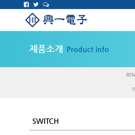
제품소개
Product info
RE
SWITCH